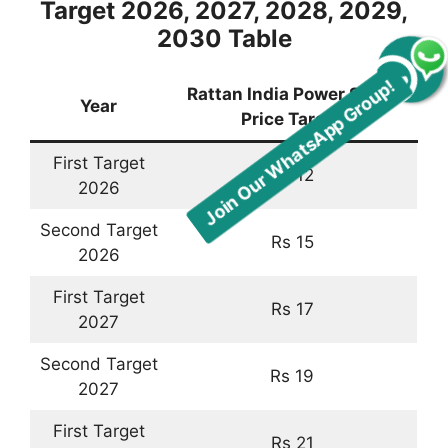
Target 2026, 2027, 2028, 2029,
2030 Table
Join Our WhatsApp Group!
Rattan India Power Share
Year
Price Target
First Target
Rs 12
2026
Second Target
Rs 15
2026
First Target
Rs 17
2027
Second Target
Rs 19
2027
First Target
Rs 21