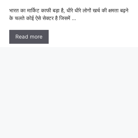
भारत का मार्किट काफी बड़ा है, धीरे धीरे लोगों खर्च की क्षमता बढ़ने
के चलते कोई ऐसे सेक्टर है जिसमें …
Read more
Categories
Market News
पॉवर सेक्टर में बड़ा मौका! इन 2 कंपनियों
में निवेश से हो सकती है मोटी कमाई
December 3, 2024
Manoj Talukdar