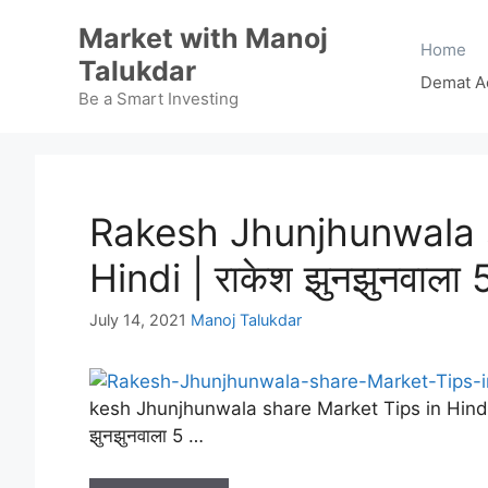
Skip
Market with Manoj
to
Home
Talukdar
content
Demat A
Be a Smart Investing
Rakesh Jhunjhunwala s
Hindi | राकेश झुनझुनवाल
July 14, 2021
Manoj Talukdar
kesh Jhunjhunwala share Market Tips in Hindi– दोस्
झुनझुनवाला 5 …